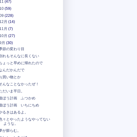
11
(47)
10
(59)
09
(228)
12月
(14)
11月
(7)
10月
(27)
9月
(30)
季節の変わり目
別れもそんなに長くない
ちょっと早めに帰れたので
なんだかんだで
お買い物とか
そんなことなかったぜ！
ただいま平日。
遊ぼう計画 ふつかめ
遊ぼう計画 いちにちめ
やるきはあるよ。
色々とやったようなやってない
ような。
夢が膨らむ。