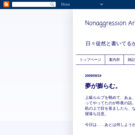
Nonaggression Ar
日々徒然と書いてる
トップページ
案内所
雑記
2009/09/19
夢が膨らむ。
上級ルルブを眺めて、あぁ
ってやってたのが昨夜の話。
机の上で目を覚ましたら、
寝落ち注意。
今日は……あとは何しよう