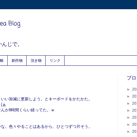
ea Blog
かんじで。
帳
創作物
頂き物
リンク
ブロ
►
20
►
20
、いい加減に更新しよう。とキーボードをかたかた。
►
20
(ぁ
なんか8時間くらい経ってた。ｗ
►
20
►
20
►
20
かな。色々やることはあるから、ひとつずつ片そう。
►
20