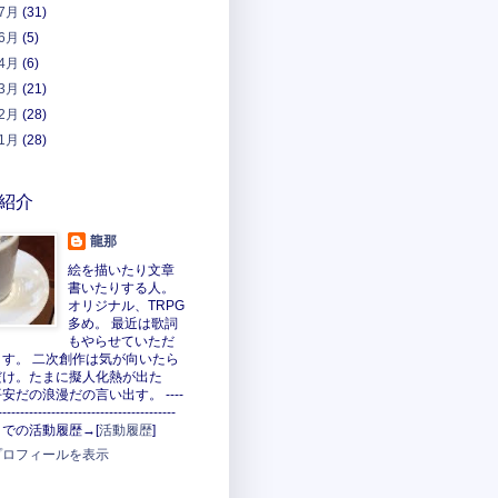
7月
(31)
6月
(5)
4月
(6)
3月
(21)
2月
(28)
1月
(28)
紹介
龍那
絵を描いたり文章
書いたりする人。
オリジナル、TRPG
多め。 最近は歌詞
もやらせていただ
ます。 二次創作は気が向いたら
だけ。たまに擬人化熱が出た
安だの浪漫だの言い出す。 ----
----------------------------------------
での活動履歴→[
活動履歴
]
プロフィールを表示