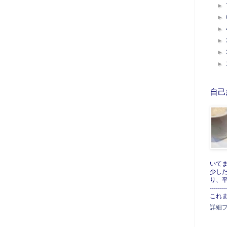
►
►
►
►
►
►
自己
いて
少し
り、平
--------
これま
詳細