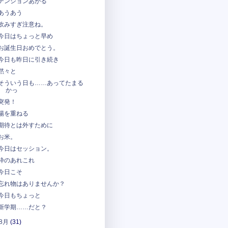
テンションあがる
あうあう
飲みすぎ注意ね。
今日はちょっと早め
お誕生日おめでとう。
今日も昨日に引き続き
黙々と
そういう日も……あってたまる
かっ
突発！
陽を重ねる
期待とは外すために
お米。
今日はセッション。
枠のあれこれ
今日こそ
忘れ物はありませんか？
今日もちょっと
新学期……だと？
8月
(31)