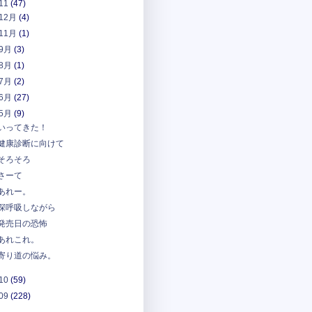
11
(47)
12月
(4)
11月
(1)
9月
(3)
8月
(1)
7月
(2)
6月
(27)
5月
(9)
いってきた！
健康診断に向けて
そろそろ
さーて
あれー。
深呼吸しながら
発売日の恐怖
あれこれ。
寄り道の悩み。
10
(59)
09
(228)