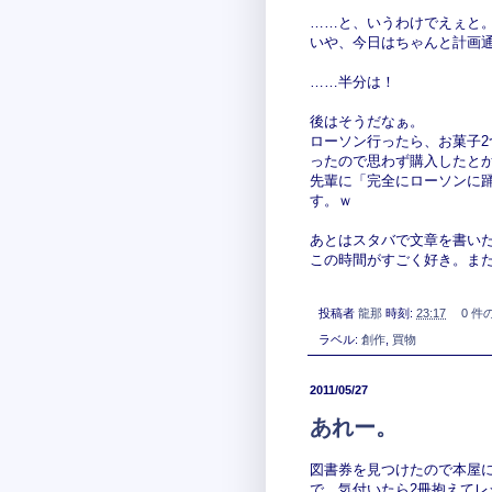
……と、いうわけでえぇと
いや、今日はちゃんと計画
……半分は！
後はそうだなぁ。
ローソン行ったら、お菓子
ったので思わず購入したと
先輩に「完全にローソンに
す。ｗ
あとはスタバで文章を書い
この時間がすごく好き。ま
投稿者
龍那
時刻:
23:17
0 件
ラベル:
創作
,
買物
2011/05/27
あれー。
図書券を見つけたので本屋
で。気付いたら2冊抱えてレ