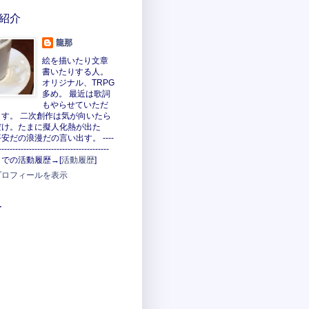
紹介
龍那
絵を描いたり文章
書いたりする人。
オリジナル、TRPG
多め。 最近は歌詞
もやらせていただ
ます。 二次創作は気が向いたら
だけ。たまに擬人化熱が出た
安だの浪漫だの言い出す。 ----
----------------------------------------
での活動履歴→[
活動履歴
]
プロフィールを表示
v