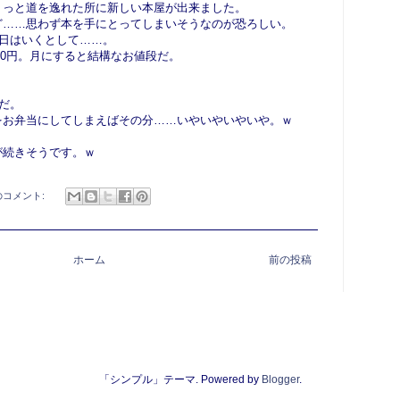
ょっと道を逸れた所に新しい本屋が出来ました。
ど……思わず本を手にとってしまいそうなのが恐ろしい。
4日はいくとして……。
000円。月にすると結構なお値段だ。
んだ。
をお弁当にしてしまえばその分……いやいやいやいや。ｗ
が続きそうです。ｗ
のコメント:
ホーム
前の投稿
「シンプル」テーマ. Powered by
Blogger
.