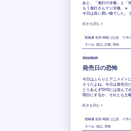
あと、「鬼灯の冷徹」と「先
もう鬼灯さんマジ冷徹。ｗ
今日は良い買い物でした。
続きを読む »
投稿者
龍那
時刻:
23:46
0 件
ラベル:
雑記
,
読書
,
買物
2011/05/25
発売日の恐怖
今日はふらりとアニメイト
そうだよね。今日は発売日
とりあえずDVDには並んで
明日にするか、それとも土
続きを読む »
投稿者
龍那
時刻:
21:38
0 件
ラベル:
雑記
,
買物