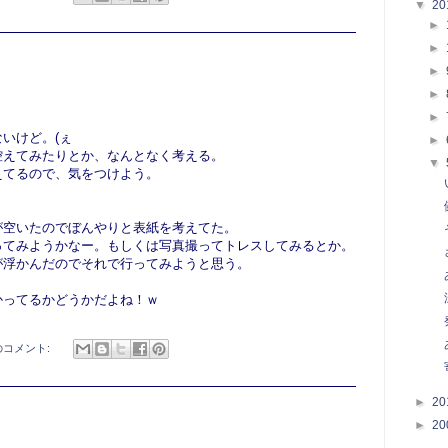
▼
20
►
►
►
►
►
いけど。(ぇ
►
控えてみたりとか、なんとなく考える。
▼
えてるので、気をつけよう。
が空いたのでぼんやりと表紙を考えてた。
ってみようかなー。もしくは写真撮ってトレスしてみるとか。
が浮かんだのでそれで行ってみようと思う。
かってるかどうかだよね！ｗ
のコメント:
►
20
►
20