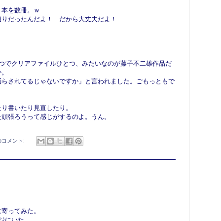
。本を数冊。ｗ
通りだったんだよ！ だから大丈夫だよ！
2つでクリアファイルひとつ、みたいなのが藤子不二雄作品だ
か。
踊らされてるじゃないですか」と言われました。ごもっともで
たり書いたり見直したり。
た頑張ろうって感じがするのよ。うん。
のコメント:
に寄ってみた。
ジにいた。