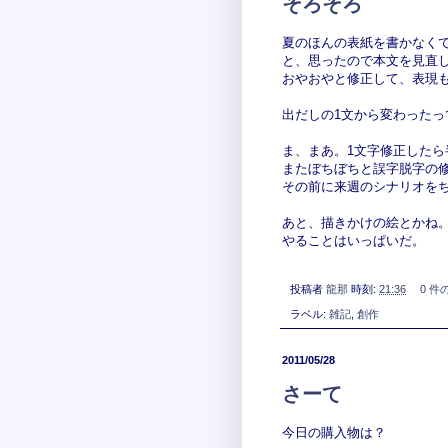
そろそろ
夏のほんの表紙を書かなく
と、思ったので本文を見直
おやおやと修正して、表現
出だしの1文から変わったっ
ま、まあ。1文字修正した
またぼちぼちと誤字脱字の
その前に来週のシナリオを
あと、描きかけの絵とかね
やることはいっぱいだ。
投稿者
龍那
時刻:
21:36
0 件
ラベル:
雑記
,
創作
2011/05/28
さーて
今日の購入物は？