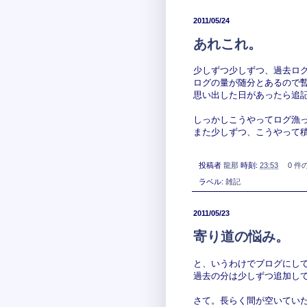
2011/05/24
あれこれ。
少しずつ少しずつ、過去ロ
ログの量が随分とあるので
思い出した日があったら追
しっかしこうやってログ漁
また少しずつ、こうやって
投稿者
龍那
時刻:
23:53
0 件
ラベル:
雑記
2011/05/23
寄り道の悩み。
と、いうわけでブログにし
過去の分は少しずつ追加し
さて。長らく間が空いてい