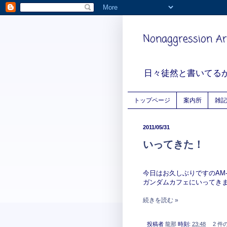
Nonaggression Ar
日々徒然と書いてる
トップページ
案内所
雑記
2011/05/31
いってきた！
今日はお久しぶりですのAM-
ガンダムカフェにいってき
続きを読む »
投稿者
龍那
時刻:
23:48
2 件