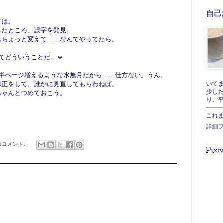
自己
ては。
したところ、誤字を発見。
もちょっと変えて……なんてやってたら。
てどういうことだ。ｗ
ら半ページ増えるような水無月だから……仕方ない。うん。
いて
修正をして、誰かに見直してもらわねば。
少し
ちゃんとつめておこう。
り、平
--------
。
これま
詳細
のコメント:
Pixi