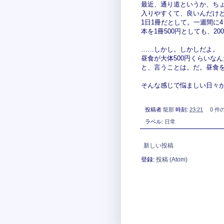
最近、通り道というか、ち
入りやすくて、良いんだけ
1日1冊だとして。一週間に
本を1冊500円としても、2
……しかし。しかしだよ。
昼食が大体500円くらいな
と、言うことは。だ。昼食
そんな感じで悩ましい日々
投稿者
龍那
時刻:
23:21
0 件
ラベル:
日常
新しい投稿
登録:
投稿 (Atom)