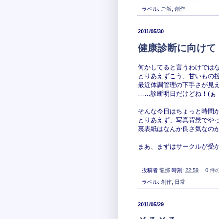
ラベル:
ご飯
,
創作
2011/05/30
健康診断に向けて
何かしてると言うわけではな
とりあえずこう、甘いもの
最近体調管理の下手さが見
……診断明日だけどね！(ぁ
そんな今日はちょっと時間
とりあえず、写真背景でや
裏表紙はなんか良さ気なの
まあ、まずはサークルが受
投稿者
龍那
時刻:
22:59
0 件
ラベル:
創作
,
日常
2011/05/29