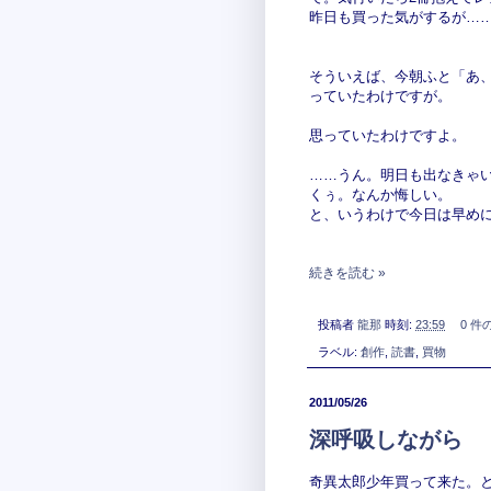
昨日も買った気がするが…
そういえば、今朝ふと「あ
っていたわけですが。
思っていたわけですよ。
……うん。明日も出なきゃ
くぅ。なんか悔しい。
と、いうわけで今日は早め
続きを読む »
投稿者
龍那
時刻:
23:59
0 件
ラベル:
創作
,
読書
,
買物
2011/05/26
深呼吸しながら
奇異太郎少年買って来た。と