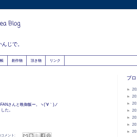
ea Blog
かんじで。
帳
創作物
頂き物
リンク
ブロ
►
20
►
20
►
20
FANさんと晩御飯ー。ヽ(´∀｀)ノ
ました。
►
20
►
20
►
20
►
20
のコメント: