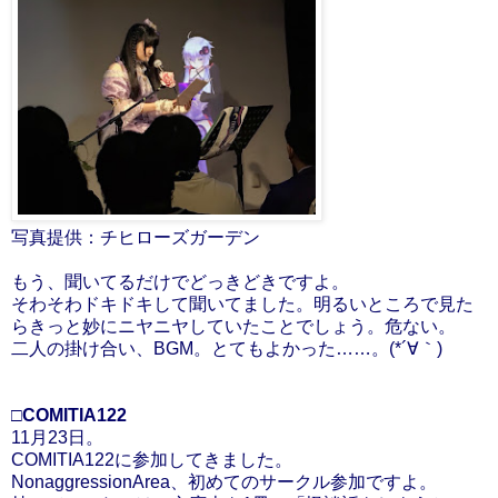
写真提供：チヒローズガーデン
もう、聞いてるだけでどっきどきですよ。
そわそわドキドキして聞いてました。明るいところで見た
らきっと妙にニヤニヤしていたことでしょう。危ない。
二人の掛け合い、BGM。とてもよかった……。(*´∀｀)
□COMITIA122
11月23日。
COMITIA122に参加してきました。
NonaggressionArea、初めてのサークル参加ですよ。